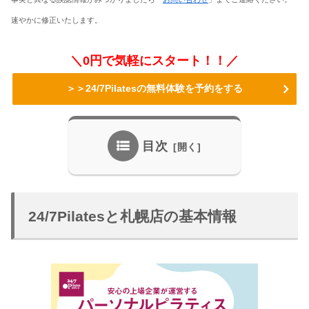
速やかに修正いたします。
＼0円で気軽にスタート！！／
＞＞24/7Pilatesの無料体験を予約をする
目次
24/7Pilatesと札幌店の基本情報