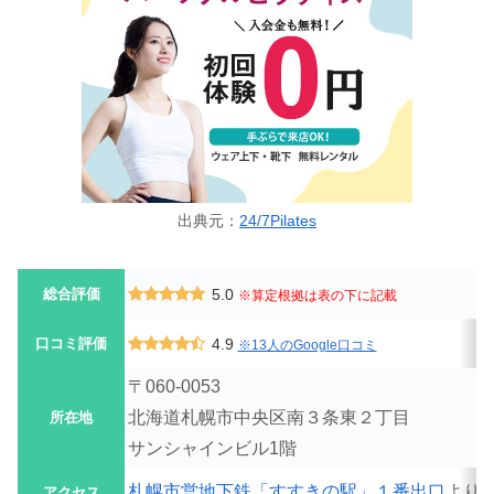
出典元：
24/7Pilates
総合評価
5.0
※算定根拠は表の下に記載
口コミ評価
4.9
※13人のGoogle口コミ
〒060-0053
北海道札幌市中央区南３条東２丁目
所在地
サンシャインビル1階
札幌市営地下鉄「すすきの駅」１番出口
より
アクセス