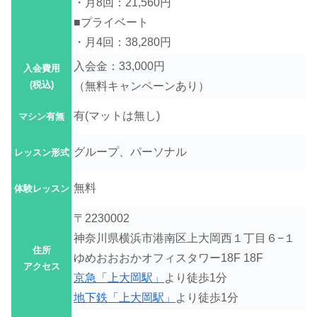
・月8回：21,560円
■プライベート
・月4回：38,280円
入会金：33,000円
入会費用
(税込)
（無料キャンペーンあり）
有(
マットは無し)
マシン有無
グループ、パーソナル
レッスン形式
無料
体験レッスン
〒2230002
神奈川県横浜市港南区上大岡西１丁目６−１
住所
ゆめおおおかオフィスタワー18F 18F
アクセス
京急「上大岡駅」
より徒歩1分
地下鉄「上大岡駅」
より徒歩1分