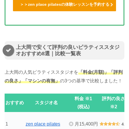
＞＞zen place pilatesの体験レッスンを予約する
上大岡で安くて評判の良いピラティススタジ
オおすすめ8選｜比較一覧表
上大岡の人気ピラティススタジオを
「料金(月額)」「評判
の良さ」「マシンの有無」
の3つの基準で比較しました！
料金 ※1
評判の良さ
おすすめ
スタジオ名
(税込)
※2
1
zen place pilates
◎ 月15,400円
4.9