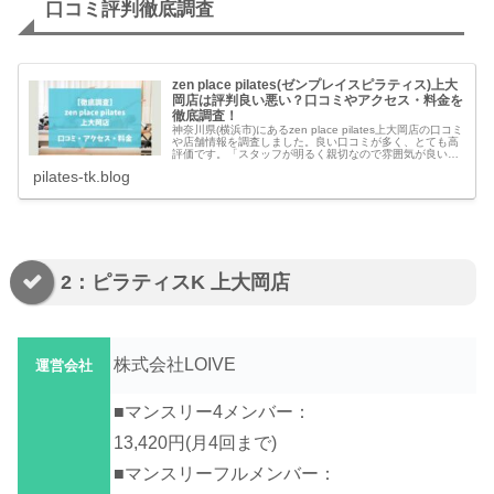
口コミ評判徹底調査
zen place pilates(ゼンプレイスピラティス)上大
岡店は評判良い悪い？口コミやアクセス・料金を
徹底調査！
神奈川県(横浜市)にあるzen place pilates上大岡店の口コミ
や店舗情報を調査しました。良い口コミが多く、とても高
評価です。「スタッフが明るく親切なので雰囲気が良い」
「教え方が丁寧で知識も豊富なので安心して通える」「ス
pilates-tk.blog
タジオが明...
2：ピラティスK 上大岡店
株式会社LOIVE
運営会社
■マンスリー4メンバー：
13,420円(月4回まで)
■マンスリーフルメンバー：