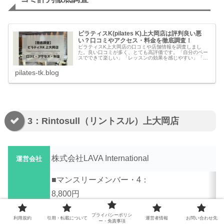
ピラティスK(pilates K)上大岡店は評判良い悪
い？口コミやアクセス・料金を徹底調査！
ピラティスK上大岡店の口コミや店舗情報を調査しまし
た。良い口コミが多く、とても高評価です。「自分のペー
スでできて楽しい」「レッスンの効果を感じやすい」「駅
から近く通いやすい」など、とても評判が良いです。本記
事では、ピラティスK上大岡店の良い...
pilates-tk.blog
3：Rintosull（リントスル）上大岡店
株式会社LAVA International
運営会社
■マンスリーメンバー・4：
8,800円
(Rintosull1店舗のみ、月4回まで)
プライバシーポリシ
利用規約
引用・転載について
運営者情報
お問い合わせ先
■ライト・フルタイム：
ー・免責事項