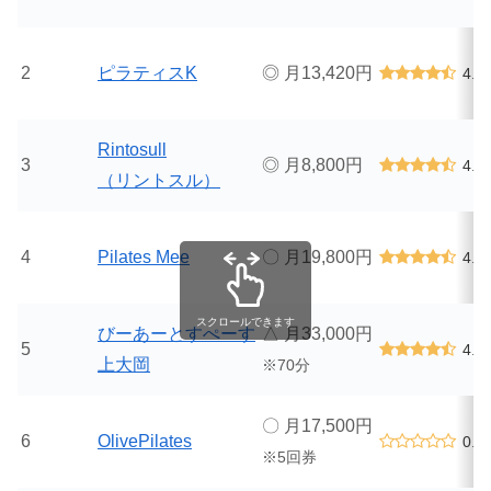
2
ピラティスK
◎ 月13,420円
4.9
Rintosull
3
◎ 月8,800円
4.6
（リントスル）
4
Pilates Mee
〇 月19,800円
4.9
スクロールできます
びーあーとすぺーす
△ 月33,000円
5
4.9
上大岡
※70分
〇 月17,500円
6
OlivePilates
0.0
※5回券