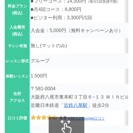
■フリーコース：14,300円
（毎日1回受講可能）
料金プラン
■月4回コース：8,800円
(税込)
■ビジター利用：3,300円/1回
入会費用
入会金：5,000円（無料キャンペーンあり）
(税込)
無し(
マットのみ)
マシン有無
グループ
レッスン形式
1,500円
体験レッスン
〒581-0004
住所
大阪府八尾市東本町３丁目６−１３ ＷＩＮビル 2
アクセス
近畿日本鉄道「
近鉄八尾駅
」徒歩2分
4.8
口コミ評価
※66人のGoogle口コミ