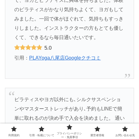
て、ヨガとピラティスに興味を持ちました。体験
のピラティスがかなり気持ちよくて、ヨガもして
みました。一回で体がほぐれて、気持ちもすっき
りしました。インストラクターの方もとても優し
くて、できるなら毎日通いたいです。
5.0
引用：
PLAYoga八尾店
Googleクチコミ
ピラティスやヨガ以外にも､シルクサスペンショ
ンやマスターストレッチがあり､予約もLINEで簡
単に取れるのが決め手で入会を決めました。 通い
はじめたばかりで身体の変化はまだですが、イン
プライバシーポリシ
利用規約
引用・転載について
運営者情報
お問い合わせ先
ストラクターの先生方に丁寧に分かりやすく教え
ー・免責事項