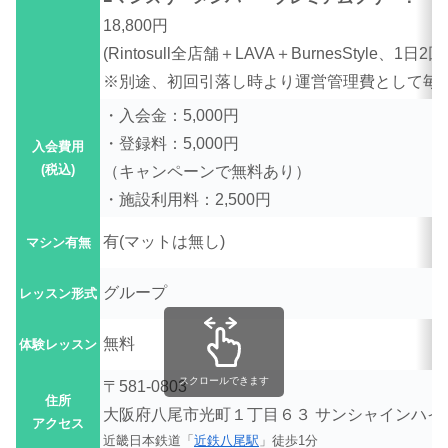
18,800円
(Rintosull全店舗＋LAVA＋BurnesStyle、1日2
※別途、初回引落し時より運営管理費として毎月
・入会金：5,000円
・登録料：5,000円
入会費用
(税込)
（キャンペーンで無料あり）
・施設利用料：2,500円
有(
マットは無し)
マシン有無
グループ
レッスン形式
無料
体験レッスン
スクロールできます
〒581-0803
住所
大阪府八尾市光町１丁目６３ サンシャインハイツ
アクセス
近畿日本鉄道「
近鉄八尾駅
」徒歩1分