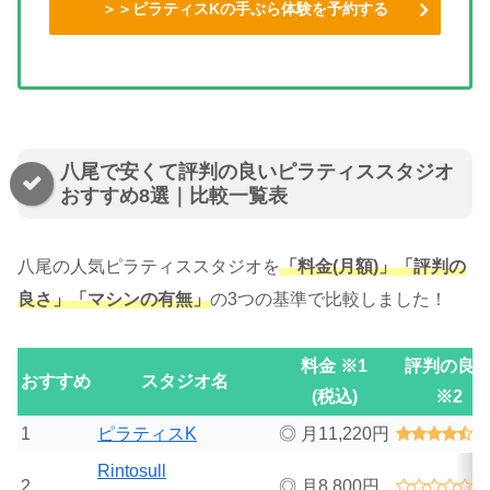
＞＞ピラティスKの手ぶら体験を予約する
八尾で安くて評判の良いピラティススタジオ
おすすめ8選｜比較一覧表
八尾の人気ピラティススタジオを
「料金(月額)」「評判の
良さ」「マシンの有無」
の3つの基準で比較しました！
料金 ※1
評判の良
おすすめ
スタジオ名
(税込)
※2
1
ピラティスK
◎ 月11,220円
4
Rintosull
2
◎ 月8,800円
0