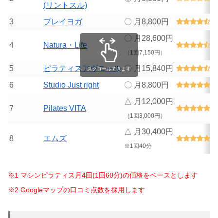
(リントスル)
3
プレイヨガ
〇 月8,800円
4
〇 月28,600円
4
Natura・Life
4
（1回7,150円）
5
ピラティスアヴニール
〇 月15,840円
4
スクロールできます
6
Studio Just right
〇 月8,800円
5
△ 月12,000円
7
Pilates VITA
5
（1回3,000円）
△ 月30,400円
8
エムズ
5
※1回40分
※1 マシンピラティス月4回(1回60分)の価格をベースとします
※2 Googleマップの口コミ点数を採用します