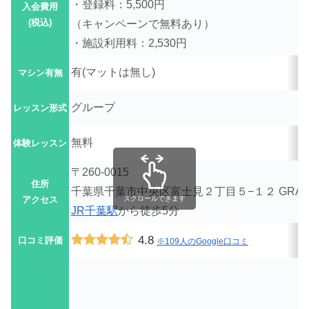
・登録料：5,500円
入会費用
(税込)
（キャンペーンで無料あり）
・施設利用料：2,530円
有(
マットは無し)
マシン有無
グループ
レッスン形式
無料
体験レッスン
〒260-0015
住所
千葉県千葉市中央区富士見２丁目５−１２ GRANODE 
アクセス
スクロールできます
JR千葉駅
から徒歩5分
4.8
口コミ評価
※109人のGoogle口コミ