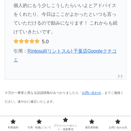
個人的にもう少しこうしたらいいよとアドバイス
をくれたり、今日はここがよかったといつも言っ
ていただけるので励みになります！ これからも続
けていきたいです。
5.0
引用：
Rintosull(リントスル) 千葉店Googleクチコ
ミ
※万が一事実と異なる誤認情報がみつかりましたら「
お問い合わせ
」までご連絡く
ださい。速やかに修正いたします。
合わせて読みたい！Rintosull(リントスル) 千
プライバシーポリシ
利用規約
引用・転載について
運営者情報
お問い合わせ先
葉店の口コミ評判徹底調査
ー・免責事項