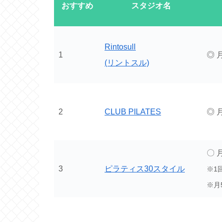
おすすめ
スタジオ名
Rintosull
1
◎ 月
(リントスル)
2
CLUB PILATES
◎ 月
〇 月
3
ピラティス30スタイル
※1
※月