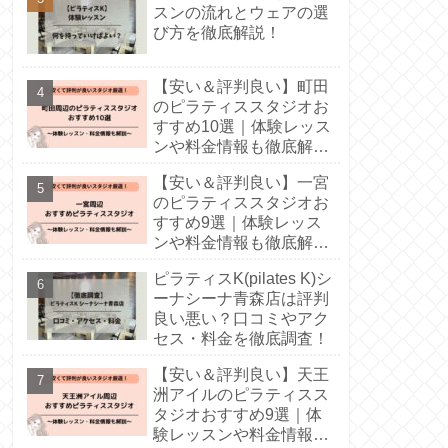
スンの流れとウェアの選
び方を徹底解説！
【安い＆評判良い】町田
のピラティススタジオお
すすめ10選｜体験レッス
ンや料金情報も徹底解
説！
【安い＆評判良い】一宮
のピラティススタジオお
すすめ9選｜体験レッス
ンや料金情報も徹底解
説！
ピラティスK(pilates K)シ
ーナシーナ青森店は評判
良い悪い？口コミやアク
セス・料金を徹底調査！
【安い＆評判良い】天王
洲アイルのピラティスス
タジオおすすめ9選｜体
験レッスンや料金情報も