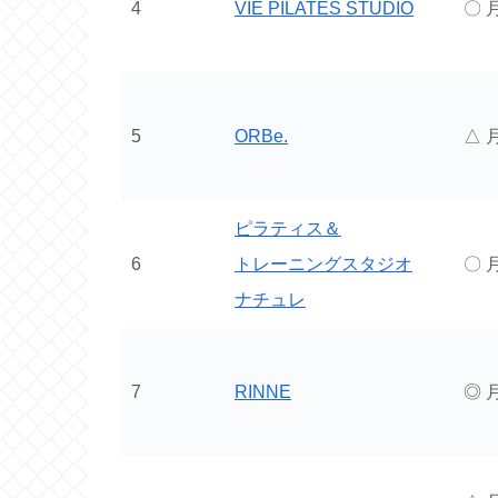
4
VIE PILATES STUDIO
〇 月
5
ORBe.
△ 月
ピラティス＆
6
トレーニングスタジオ
〇 月
ナチュレ
7
RINNE
◎ 月