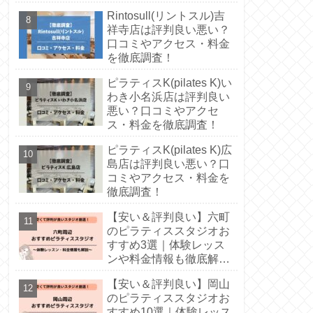
徹底解説！
Rintosull(リントスル)吉
祥寺店は評判良い悪い？
口コミやアクセス・料金
を徹底調査！
ピラティスK(pilates K)い
わき小名浜店は評判良い
悪い？口コミやアクセ
ス・料金を徹底調査！
ピラティスK(pilates K)広
島店は評判良い悪い？口
コミやアクセス・料金を
徹底調査！
【安い＆評判良い】六町
のピラティススタジオお
すすめ3選｜体験レッス
ンや料金情報も徹底解
説！
【安い＆評判良い】岡山
のピラティススタジオお
すすめ10選｜体験レッス