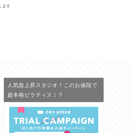
します
人気急上昇スタジオ！このお値段で
超本格ピラティス！？