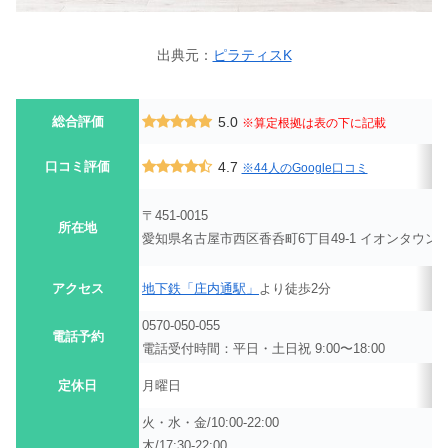
出典元：
ピラティスK
総合評価
5.0
※算定根拠は表の下に記載
口コミ評価
4.7
※44人のGoogle口コミ
〒451-0015
所在地
愛知県名古屋市西区香呑町6丁目49-1 イオンタウン名
アクセス
地下鉄「庄内通駅」
より徒歩2分
0570-050-055
電話予約
電話受付時間：平日・土日祝 9:00〜18:00
定休日
月曜日
火・水・金/10:00-22:00
木/17:30-22:00