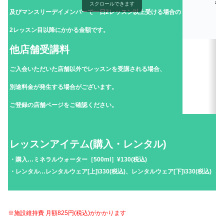
¥
スクロールできます
及びマンスリーデイメンバーで一日2レッスン以上受ける場合の
2レッスン目以降にかかる金額です。
他店舗受講料
ご入会いただいた店舗以外でレッスンを受講される場合、
別途料金が発生する場合がございます。
ご登録の店舗ページをご確認ください。
レッスンアイテム(購入・レンタル)
・購入…ミネラルウォーター［500ml］¥130(税込)
・レンタル…レンタルウェア[上]\330(税込)、レンタルウェア[下]\330(税込)
※施設維持費 月額825円(税込)がかかります