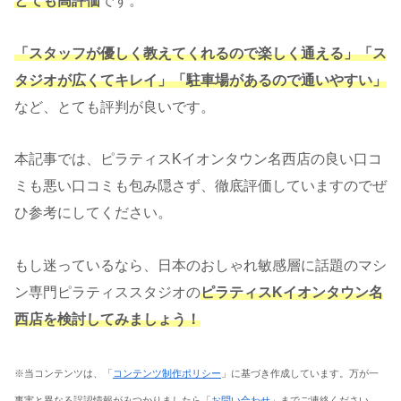
とても高評価
です。
「スタッフが優しく教えてくれるので楽しく通える」「ス
タジオが広くてキレイ」「駐車場があるので通いやすい」
など、とても評判が良いです。
本記事では、ピラティスKイオンタウン名西店の良い口コ
ミも悪い口コミも包み隠さず、徹底評価していますのでぜ
ひ参考にしてください。
もし迷っているなら、日本のおしゃれ敏感層に話題のマシ
ン専門ピラティススタジオの
ピラティスKイオンタウン名
西店を検討してみましょう！
※当コンテンツは、「
コンテンツ制作ポリシー
」に基づき作成しています。万が一
事実と異なる誤認情報がみつかりましたら「
お問い合わせ
」までご連絡ください。