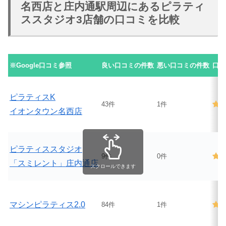
名西店と庄内通駅周辺にあるピラティ
ススタジオ3店舗の口コミを比較
※Google口コミ参照
良い口コミの件数
悪い口コミの件数
口コ
ピラティスK
43件
1件
イオンタウン名西店
ピラティススタジオ
9件
0件
「スミレント」庄内通店
スクロールできます
マシンピラティス2.0
84件
1件