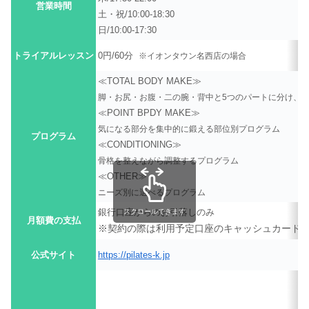
営業時間
土・祝/10:00-18:30
日/10:00-17:30
トライアルレッスン
0円/60分
※イオンタウン名西店の場合
≪TOTAL BODY MAKE≫
脚・お尻・お腹・二の腕・背中と5つのパートに分け、
≪POINT BPDY MAKE≫
気になる部分を集中的に鍛える部位別プログラム
プログラム
≪CONDITIONING≫
骨格を整えながら調整するプログラム
≪OTHER≫
ニーズ別に選べるプログラム
銀行口座からのお引落しのみ
スクロールできます
月額費の支払
※契約の際は利用予定口座のキャッシュカード(
公式サイト
https://pilates-k.jp