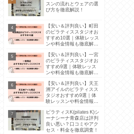
スンの流れとウェアの選
び方を徹底解説！
【安い＆評判良い】町田
のピラティススタジオお
すすめ10選｜体験レッス
ンや料金情報も徹底解
説！
【安い＆評判良い】一宮
のピラティススタジオお
すすめ9選｜体験レッス
ンや料金情報も徹底解
説！
【安い＆評判良い】天王
洲アイルのピラティスス
タジオおすすめ9選｜体
験レッスンや料金情報も
徹底解説！
ピラティスK(pilates K)シ
ーナシーナ青森店は評判
良い悪い？口コミやアク
セス・料金を徹底調査！