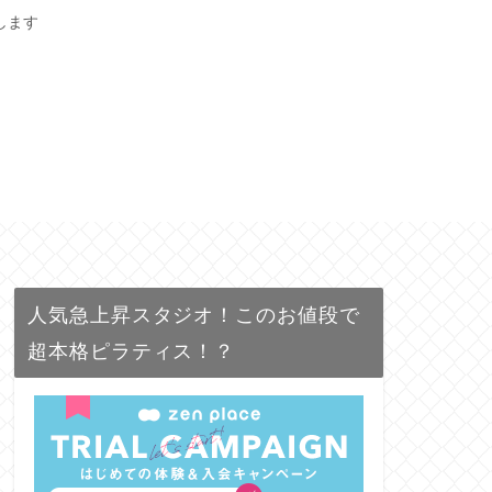
します
人気急上昇スタジオ！このお値段で
超本格ピラティス！？