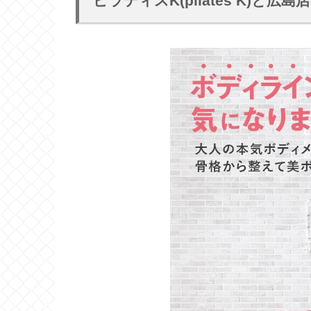
ピラティスK(pilates K)と広