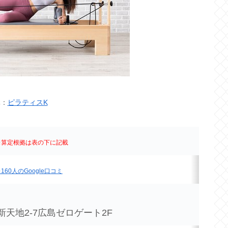
元：
ピラティスK
※算定根拠は表の下に記載
160人のGoogle口コミ
天地2-7広島ゼロゲート2F