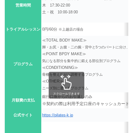
営業時間
木 17:30-22:00
土・祝 10:00-18:00
トライアルレッスン
0円/60分
※上越店の場合
≪TOTAL BODY MAKE≫
脚・お尻・お腹・二の腕・背中と5つのパートに分け、
≪POINT BPDY MAKE≫
気になる部分を集中的に鍛える部位別プログラム
プログラム
≪CONDITIONING≫
骨格を整えながら調整するプログラム
≪OTHER≫
ニーズ別に選べるプログラム
スクロールできます
銀行口座からのお引落しのみ
月額費の支払
※契約の際は利用予定口座のキャッシュカード(
公式サイト
https://pilates-k.jp