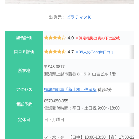
出典元：
ピラティスK
総合評価
4.0
※算定根拠は表の下に記載
口コミ評価
4.7
※39人のGoogle口コミ
〒943-0817
所在地
新潟県上越市藤巻８−５９ 山吉ビル 1階
アクセス
頸城自動車「新土橋」停留所
徒歩2分
0570-050-055
電話予約
電話受付時間：平日・土日祝 9:00〜18:00
定休日
日・月曜日
火・水・金 【日中】10:00-13:30 【夜】17:30-22:0