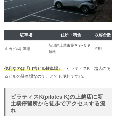
駐車場
住所・料金
収容台数
新潟県上越市藤巻８−５９
山吉ビル駐車場
不明
無料
便利なのは「山吉ビル駐車場
」
、ピラティスK上越店のあ
るビルの駐車場なので、とても便利ですね。
ピラティスK(pilates K)の上越店に新
土橋停留所から徒歩でアクセスする流
れ