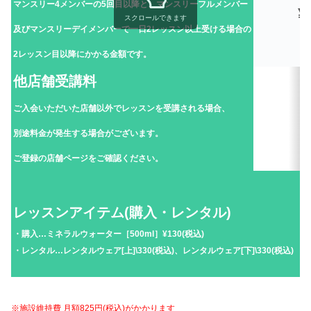
マンスリー4メンバーの5回目以降と、マンスリーフルメンバー
¥
スクロールできます
及びマンスリーデイメンバーで一日2レッスン以上受ける場合の
2レッスン目以降にかかる金額です。
他店舗受講料
ご入会いただいた店舗以外でレッスンを受講される場合、
別途料金が発生する場合がございます。
ご登録の店舗ページをご確認ください。
レッスンアイテム(購入・レンタル)
・購入…ミネラルウォーター［500ml］¥130(税込)
・レンタル…レンタルウェア[上]\330(税込)、レンタルウェア[下]\330(税込)
※施設維持費 月額825円(税込)がかかります