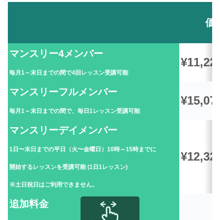
価
マンスリー4メンバー
¥11,22
毎月1～末日までの間で4回レッスン受講可能
マンスリーフルメンバー
¥15,07
毎月1～末日までの間で、毎日1レッスン受講可能
マンスリーデイメンバー
1日〜末日までの平日（火〜金曜日）10時～15時までに
¥12,32
開始するレッスンを受講可能 (1日1レッスン)
※土日祝日はご利用できません。
追加料金