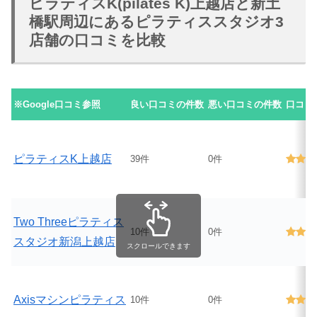
ピラティスK(pilates K)上越店と新土
橋駅周辺にあるピラティススタジオ3
店舗の口コミを比較
※Google口コミ参照
良い口コミの件数
悪い口コミの件数
口コミ
ピラティスK上越店
39件
0件
Two Threeピラティス
10件
0件
スタジオ新潟上越店
スクロールできます
Axisマシンピラティス
10件
0件