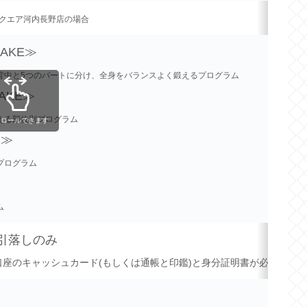
クエア河内長野店の場合
MAKE≫
背中と5つのパートに分け、全身をバランスよく鍛えるプログラム
MAKE≫
える部位別プログラム
クロールできます
G≫
プログラム
ム
引落しのみ
座のキャッシュカード(もしくは通帳と印鑑)と身分証明書が必要