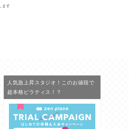
します
人気急上昇スタジオ！このお値段で
超本格ピラティス！？