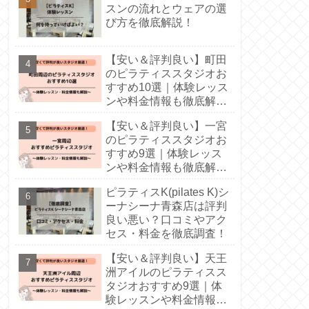
スンの流れとウェアの選
び方を徹底解説！
【安い＆評判良い】町田
のピラティススタジオお
すすめ10選｜体験レッス
ンや料金情報も徹底解
説！
【安い＆評判良い】一宮
のピラティススタジオお
すすめ9選｜体験レッス
ンや料金情報も徹底解
説！
ピラティスK(pilates K)シ
ーナシーナ青森店は評判
良い悪い？口コミやアク
セス・料金を徹底調査！
【安い＆評判良い】天王
洲アイルのピラティスス
タジオおすすめ9選｜体
験レッスンや料金情報も