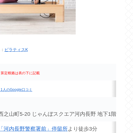
元：
ピラティスK
※算定根拠は表の下に記載
1人のGoogle口コミ
之山町5-20 じゃんぼスクエア河内長野 地下1階
「河内長野警察署前」停留所
より徒歩3分