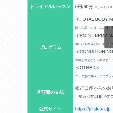
トライアルレッスン
0円/60分
※じゃんぼス
≪TOTAL BODY 
脚・お尻・お腹・二の腕・
≪POINT BPDY 
気になる部分を集中的に鍛
ス
プログラム
≪CONDITIONIN
骨格を整えながら調整する
≪OTHER≫
ニーズ別に選べるプログラ
銀行口座からのお
月額費の支払
※契約の際は利用予定口
公式サイト
https://pilates-k.jp