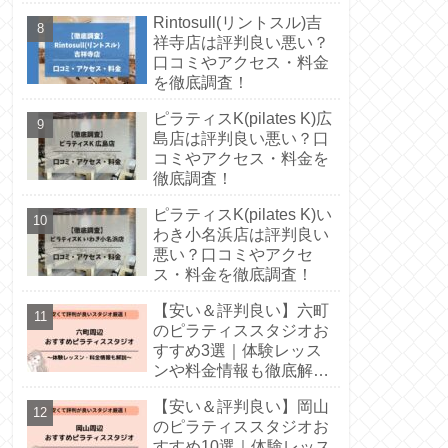
徹底解説！
Rintosull(リントスル)吉
祥寺店は評判良い悪い？
口コミやアクセス・料金
を徹底調査！
ピラティスK(pilates K)広
島店は評判良い悪い？口
コミやアクセス・料金を
徹底調査！
ピラティスK(pilates K)い
わき小名浜店は評判良い
悪い？口コミやアクセ
ス・料金を徹底調査！
【安い＆評判良い】六町
のピラティススタジオお
すすめ3選｜体験レッス
ンや料金情報も徹底解
説！
【安い＆評判良い】岡山
のピラティススタジオお
すすめ10選｜体験レッス