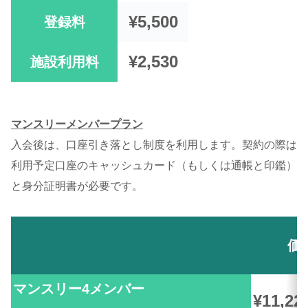
¥5,500
登録料
¥2,530
施設利用料
マンスリーメンバープラン
入会後は、口座引き落とし制度を利用します。契約の際は
利用予定口座のキャッシュカード（もしくは通帳と印鑑）
と身分証明書が必要です。
価
マンスリー4メンバー
¥11,22