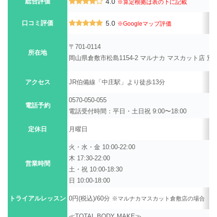
総合評価
4.0
※算定根拠は表の下に記載
口コミ評価
5.0
※Googleマップ評価
〒701-0114
所在地
岡山県倉敷市松島1154-2 マルナカ マスカット店 別
アクセス
JR伯備線「中庄駅」より徒歩13分
0570-050-055
電話予約
電話受付時間：平日・土日祝 9:00〜18:00
定休日
月曜日
火・水・金 10:00-22:00
木 17:30-22:00
営業時間
土・祝 10:00-18:30
日 10:00-18:00
トライアルレッスン
0円(税込)/60分
※マルナカマスカット倉敷店の場合
≪TOTAL BODY MAKE≫