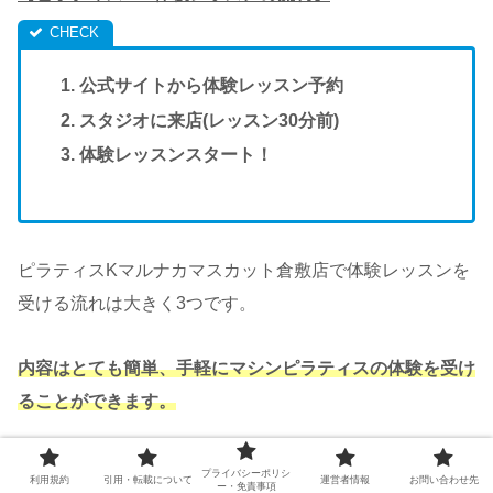
公式サイトから体験レッスン予約
スタジオに来店(レッスン30分前)
体験レッスンスタート！
ピラティスKマルナカマスカット倉敷店で体験レッスンを
受ける流れは大きく3つです。
内容はとても簡単、手軽にマシンピラティスの体験を受け
ることができます。
それぞれの流れを詳しく見ていきましょう。
プライバシーポリシ
利用規約
引用・転載について
運営者情報
お問い合わせ先
ー・免責事項