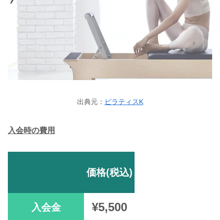
出典元：
ピラティスK
入会時の費用
価格(税込)
¥5,500
入会金