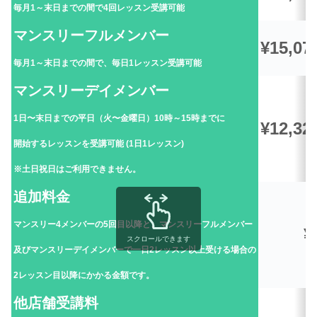
毎月1～末日までの間で4回レッスン受講可能
マンスリーフルメンバー
¥15,07
毎月1～末日までの間で、毎日1レッスン受講可能
マンスリーデイメンバー
1日〜末日までの平日（火〜金曜日）10時～15時までに
¥12,32
開始するレッスンを受講可能 (1日1レッスン)
※土日祝日はご利用できません。
追加料金
マンスリー4メンバーの5回目以降と、マンスリーフルメンバー
¥
スクロールできます
及びマンスリーデイメンバーで一日2レッスン以上受ける場合の
2レッスン目以降にかかる金額です。
他店舗受講料