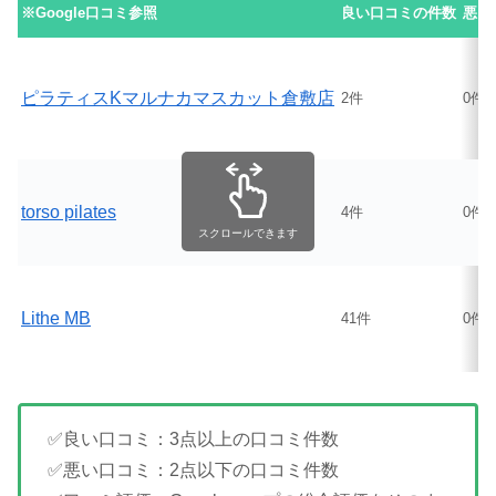
※Google口コミ参照
良い口コミの件数
悪い
ピラティスKマルナカマスカット倉敷店
2件
0件
torso pilates
4件
0件
スクロールできます
Lithe MB
41件
0件
✅良い口コミ：3点以上の口コミ件数
✅悪い口コミ：2点以下の口コミ件数