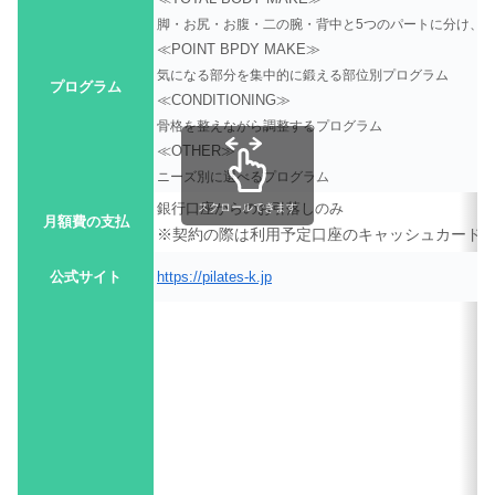
脚・お尻・お腹・二の腕・背中と5つのパートに分け、
≪POINT BPDY MAKE≫
気になる部分を集中的に鍛える部位別プログラム
プログラム
≪CONDITIONING≫
骨格を整えながら調整するプログラム
≪OTHER≫
ニーズ別に選べるプログラム
銀行口座からのお引落しのみ
スクロールできます
月額費の支払
※契約の際は利用予定口座のキャッシュカード(
公式サイト
https://pilates-k.jp