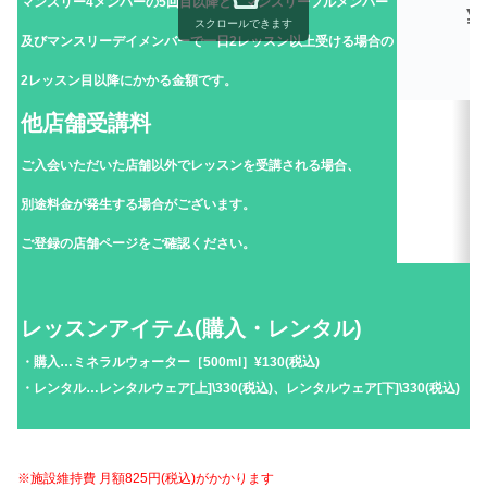
マンスリー4メンバーの5回目以降と、マンスリーフルメンバー
¥
スクロールできます
及びマンスリーデイメンバーで一日2レッスン以上受ける場合の
2レッスン目以降にかかる金額です。
他店舗受講料
ご入会いただいた店舗以外でレッスンを受講される場合、
別途料金が発生する場合がございます。
ご登録の店舗ページをご確認ください。
レッスンアイテム(購入・レンタル)
・購入…ミネラルウォーター［500ml］¥130(税込)
・レンタル…レンタルウェア[上]\330(税込)、レンタルウェア[下]\330(税込)
※施設維持費 月額825円(税込)がかかります