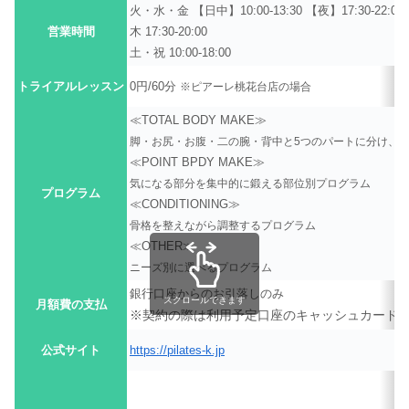
火・水・金 【日中】10:00-13:30 【夜】17:30-22:00
営業時間
木 17:30-20:00
土・祝 10:00-18:00
トライアルレッスン
0円/60分
※ピアーレ桃花台店の場合
≪TOTAL BODY MAKE≫
脚・お尻・お腹・二の腕・背中と5つのパートに分け、
≪POINT BPDY MAKE≫
気になる部分を集中的に鍛える部位別プログラム
プログラム
≪CONDITIONING≫
骨格を整えながら調整するプログラム
≪OTHER≫
ニーズ別に選べるプログラム
銀行口座からのお引落しのみ
スクロールできます
月額費の支払
※契約の際は利用予定口座のキャッシュカード(
公式サイト
https://pilates-k.jp