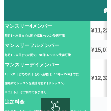
価
マンスリー4メンバー
¥11,22
毎月1～末日までの間で4回レッスン受講可能
マンスリーフルメンバー
¥15,07
毎月1～末日までの間で、毎日1レッスン受講可能
マンスリーデイメンバー
1日〜末日までの平日（火〜金曜日）10時～15時までに
¥12,32
開始するレッスンを受講可能 (1日1レッスン)
※土日祝日はご利用できません。
追加料金