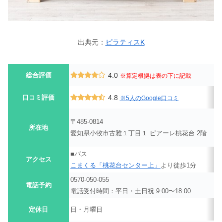
出典元：
ピラティスK
総合評価
4.0
※算定根拠は表の下に記載
口コミ評価
4.8
※5人のGoogle口コミ
〒485-0814
所在地
愛知県小牧市古雅１丁目１ ピアーレ桃花台 2階
■バス
アクセス
こまくる「桃花台センター上」
より徒歩1分
0570-050-055
電話予約
電話受付時間：平日・土日祝 9:00〜18:00
定休日
日・月曜日