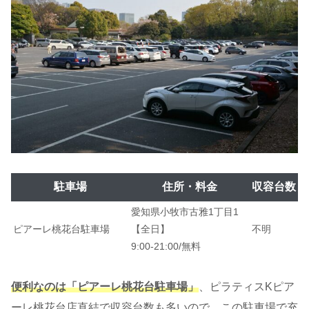
駐車場
住所・料金
収容台数
愛知県小牧市古雅1丁目1
ピアーレ桃花台駐車場
【全日】
不明
9:00-21:00/
無料
便利なのは「ピアーレ桃花台駐車場」
、ピラティスKピア
ーレ桃花台店直結で収容台数も多いので、この駐車場で充