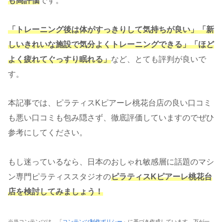
も高評価
です。
「トレーニング後は体がすっきりして気持ちが良い」「新
しいきれいな施設で気分よくトレーニングできる」「ほど
よく疲れてぐっすり眠れる」
など、とても評判が良いで
す。
本記事では、ピラティスKピアーレ桃花台店の良い口コミ
も悪い口コミも包み隠さず、徹底評価していますのでぜひ
参考にしてください。
もし迷っているなら、日本のおしゃれ敏感層に話題のマシ
ン専門ピラティススタジオの
ピラティスKピアーレ桃花台
店を検討してみましょう！
※当コンテンツは、「
コンテンツ制作ポリシー
」に基づき作成しています。万が一