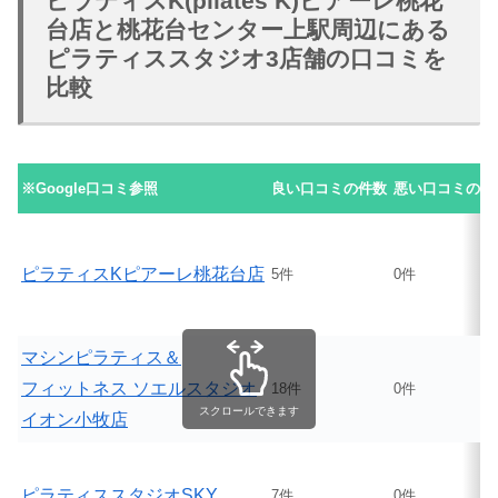
ピラティスK(pilates K)ピアーレ桃花
台店と桃花台センター上駅周辺にある
ピラティススタジオ3店舗の口コミを
比較
※Google口コミ参照
良い口コミの件数
悪い口コミの件
ピラティスKピアーレ桃花台店
5件
0件
マシンピラティス＆
フィットネス ソエルスタジオ
18件
0件
スクロールできます
イオン小牧店
ピラティススタジオSKY
7件
0件