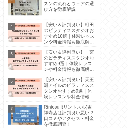
スンの流れとウェアの選
び方を徹底解説！
【安い＆評判良い】町田
のピラティススタジオお
すすめ10選｜体験レッス
ンや料金情報も徹底解
説！
【安い＆評判良い】一宮
のピラティススタジオお
すすめ9選｜体験レッス
ンや料金情報も徹底解
説！
【安い＆評判良い】天王
洲アイルのピラティスス
タジオおすすめ9選｜体
験レッスンや料金情報も
徹底解説！
Rintosull(リントスル)吉
祥寺店は評判良い悪い？
口コミやアクセス・料金
を徹底調査！