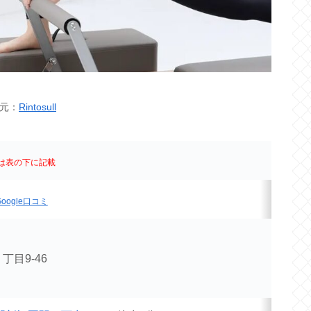
元：
Rintosull
は表の下に記載
oogle口コミ
目9-46