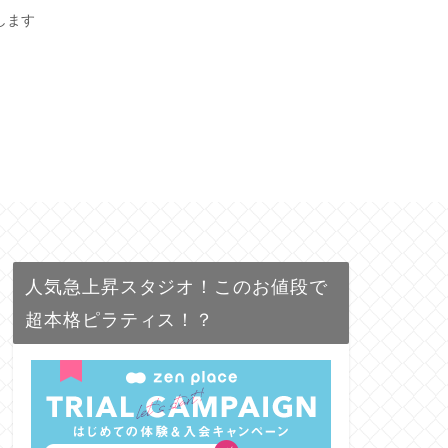
します
人気急上昇スタジオ！このお値段で
超本格ピラティス！？