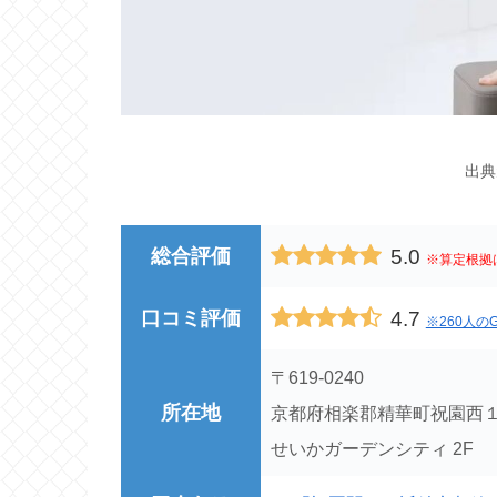
出典
5.0
総合評価
※算定根拠
4.7
口コミ評価
※260人のG
〒619-0240
所在地
京都府相楽郡精華町祝園西１丁
せいかガーデンシティ 2F