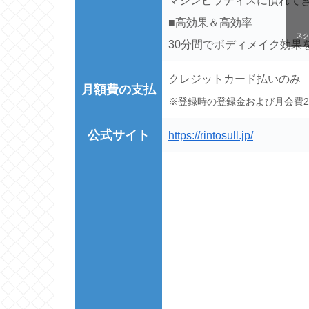
マシンピラティスに慣れて
■高効果＆高効率
ス
30分間でボディメイク効果
クレジットカード払いのみ
月額費の支払
※登録時の登録金および月会費
公式サイト
https://rintosull.jp/