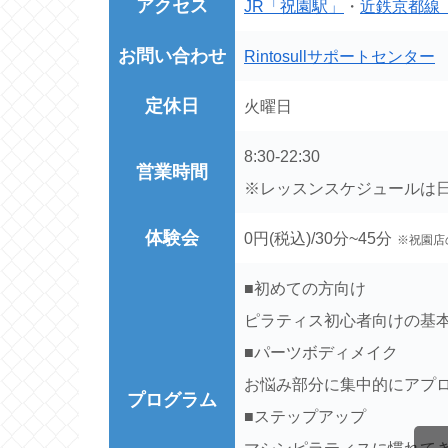
アクセス
JR「祝園駅」
・
近鉄京都線
お問い合わせ
Rintosullサポートセンター
定休日
火曜日
8:30-22:30
営業時間
※レッスンスケジュールは
体験会
0円(税込)/30分~45分
※祝園店
■初めての方向け
ピラティス初心者向けの基
■パーツボディメイク
お悩み部分に集中的にアプ
プログラム
■ステップアップ