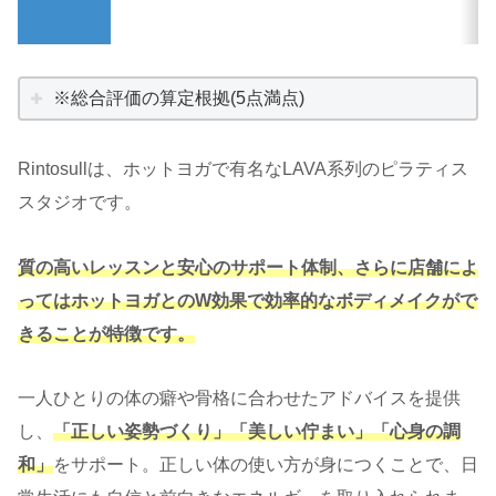
※総合評価の算定根拠(5点満点)
Rintosullは、ホットヨガで有名なLAVA系列のピラティス
スタジオです。
質の高いレッスンと安心のサポート体制、さらに店舗によ
ってはホットヨガとのW効果で効率的なボディメイクがで
きることが特
徴
です。
一人ひとりの体の癖や骨格に合わせたアドバイスを提供
し、
「正しい姿勢づくり」「美しい佇まい」「心身の調
和」
をサポート。正しい体の使い方が身につくことで、日