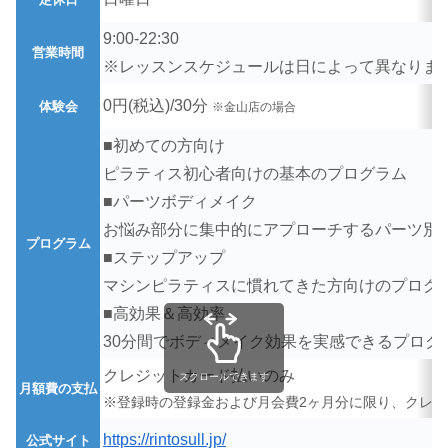
9:00-22:30
営業時間
※レッスンスケジュールは日によって異なりま
0円(税込)/30分
体験会
※金山店の場合
■初めての方向け
ピラティス初心者向けの基本のプログラム
■パーツボディメイク
お悩み部分に集中的にアプローチするパーツ別
プログラム
■ステップアップ
マシンピラティスに慣れてきた方向けのプログ
■高効果＆高効率
30分間でボディメイク効果を実感できるプログ
クレジットカード払いのみ
スクロールできます
月額費の支払
※登録時の登録金および月会費2ヶ月分に限り、クレ
https://rintosull.jp/
公式サイト