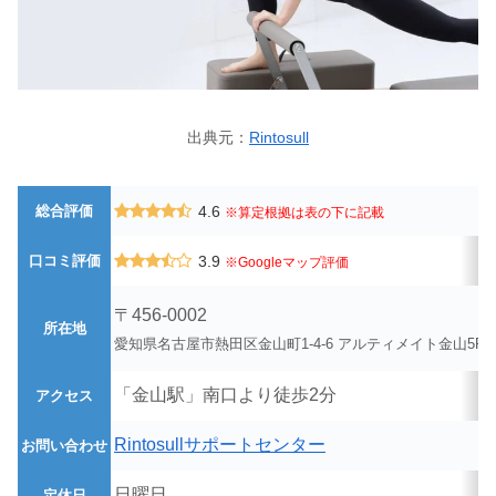
出典元：
Rintosull
総合評価
4.6
※算定根拠は表の下に記載
口コミ評価
3.9
※Googleマップ評価
〒456-0002
所在地
愛知県名古屋市熱田区金山町1-4-6 アルティメイト金山5F
「金山駅」南口より徒歩2分
アクセス
Rintosullサポートセンター
お問い合わせ
日曜日
定休日