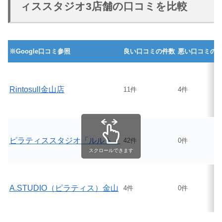
ィススタジオ3店舗の口コミを比較
※Google口コミ参照
良い口コミの件数
悪い口コミの
Rintosull金山店
11件
4件
ピラティススタジオ「ルルト」
42件
0件
スクロールできます
A.STUDIO（ピラティス）金山
4件
0件