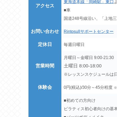
東海道本線「岡崎駅」東口
アクセス
■車
国道248号線沿い、「上地三
お問い合わせ
Rintosullサポートセンター
定休日
毎週日曜日
月曜日～金曜日 9:00-21:30
営業時間
土曜日 8:00-18:00
※レッスンスケジュールは
体験会
0円(税込)/30分～45分程度
※
■初めての方向け
ピラティス初心者向けの基