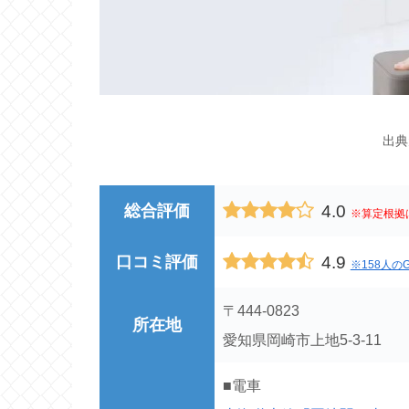
出典
4.0
総合評価
※算定根拠
4.9
口コミ評価
※158人のG
〒444-0823
所在地
愛知県岡崎市上地5-3-11
■電車