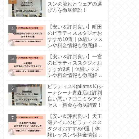
スンの流れとウェアの選
び方を徹底解説！
【安い＆評判良い】町田
のピラティススタジオお
すすめ10選｜体験レッス
ンや料金情報も徹底解
説！
【安い＆評判良い】一宮
のピラティススタジオお
すすめ9選｜体験レッス
ンや料金情報も徹底解
説！
ピラティスK(pilates K)シ
ーナシーナ青森店は評判
良い悪い？口コミやアク
セス・料金を徹底調査！
【安い＆評判良い】天王
洲アイルのピラティスス
タジオおすすめ9選｜体
験レッスンや料金情報も