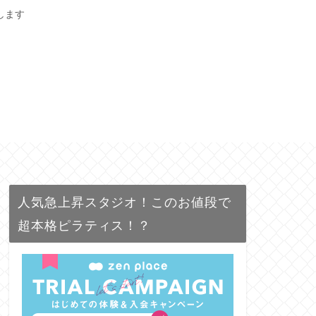
します
人気急上昇スタジオ！このお値段で
超本格ピラティス！？