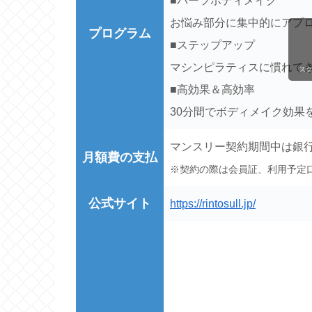
■パーツボディメイク
お悩み部分に集中的にアプ
プログラム
■ステップアップ
マシンピラティスに慣れて
ス
■高効果＆高効率
30分間でボディメイク効果
マンスリー契約期間中は銀
月額費の支払
※契約の際は会員証、利用予定
公式サイト
https://rintosull.jp/