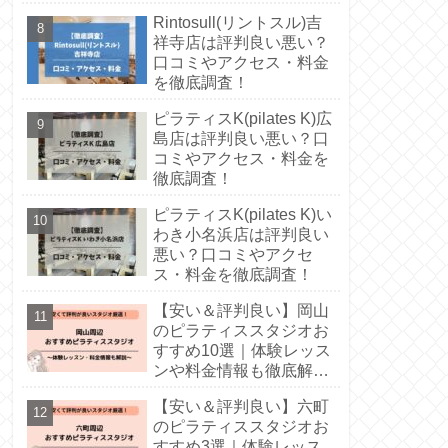
徹底解説！
Rintosull(リントスル)吉
祥寺店は評判良い悪い？
口コミやアクセス・料金
を徹底調査！
ピラティスK(pilates K)広
島店は評判良い悪い？口
コミやアクセス・料金を
徹底調査！
ピラティスK(pilates K)い
わき小名浜店は評判良い
悪い？口コミやアクセ
ス・料金を徹底調査！
【安い＆評判良い】岡山
のピラティススタジオお
すすめ10選｜体験レッス
ンや料金情報も徹底解
説！
【安い＆評判良い】六町
のピラティススタジオお
すすめ3選｜体験レッス