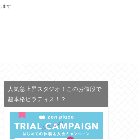
します
人気急上昇スタジオ！このお値段で
超本格ピラティス！？