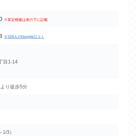
0
※算定根拠は表の下に記載
8
※328人のGoogle口コミ
目1-14
口
より徒歩5分
～1/3）