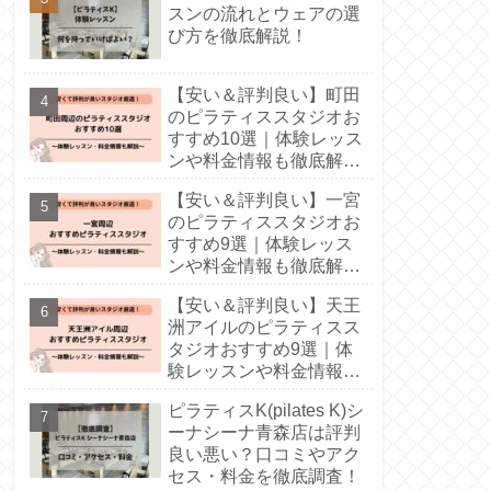
スンの流れとウェアの選
び方を徹底解説！
【安い＆評判良い】町田
のピラティススタジオお
すすめ10選｜体験レッス
ンや料金情報も徹底解
説！
【安い＆評判良い】一宮
のピラティススタジオお
すすめ9選｜体験レッス
ンや料金情報も徹底解
説！
【安い＆評判良い】天王
洲アイルのピラティスス
タジオおすすめ9選｜体
験レッスンや料金情報も
徹底解説！
ピラティスK(pilates K)シ
ーナシーナ青森店は評判
良い悪い？口コミやアク
セス・料金を徹底調査！