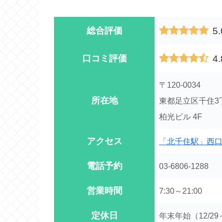
5.
総合評価
4.
口コミ評価
〒120-0034
所在地
東都足立区千住3丁
柏光ビル 4F
アクセス
「北千住駅」西
電話予約
03-6806-1288
営業時間
7:30～21:00
定休日
年末年始（12/29