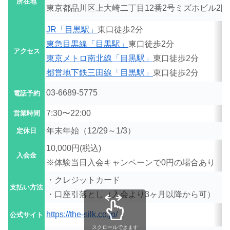
所在地
東京都品川区上大崎二丁目12番2号ミズホビル2階
JR「目黒駅」
東口徒歩2分
東急目黒線「目黒駅」
東口徒歩2分
アクセス
東京メトロ南北線「目黒駅」
東口徒歩2分
都営地下鉄三田線「目黒駅」
東口徒歩2分
03-6689-5775
電話予約
7:30〜22:00
営業時間
年末年始（12/29～1/3）
定休日
10,000円(税込)
入会金
※体験当日入会キャンペーンで0円の場合あり
・クレジットカード
支払い方法
・口座引落とし（入会より3ヶ月以降から可）
https://the-silk.co.jp/
公式サイト
スクロールできます