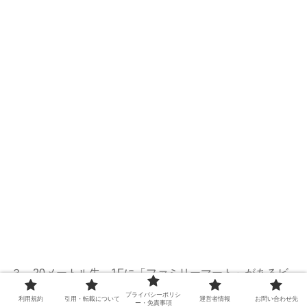
３．20メートル先、1Fに「ファミリーマート」があるビ
ルの2Fにスタジオがあります。
プライバシーポリシ
利用規約
引用・転載について
運営者情報
お問い合わせ先
ー・免責事項