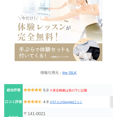
情報引用元：
the SILK
総合評価
5.0
※算定根拠は表の下に記載
口コミ評価
4.9
※57人のGoogle口コミ
〒141-0021