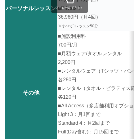
パーソナルレッスン
■Private 4
スクロールできます
36,960円（月4回）
※すべて1レッスン50分
■施設利用料
700円/月
■月額ウェア/タオルレンタル
2,200円
■レンタルウェア（Tシャツ・パンツ
各280円
■レンタル（タオル・ピラティス靴
その他
各120円
■All Access（多店舗利用オプショ
Light 3：月1回まで
Standard 4：月2回まで
Full(Day含む)：月15回まで