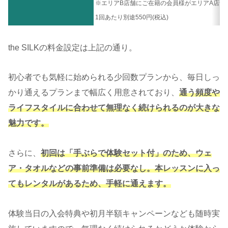
※エリアB店舗にご在籍の会員様がエリアA店舗
1回あたり別途550円(税込)
the SILKの料金設定は上記の通り。
初心者でも気軽に始められる少回数プランから、毎日しっ
かり通えるプランまで幅広く用意されており、
通う頻度や
ライフスタイルに合わせて無理なく続けられるのが大きな
魅力です。
さらに、
初回は
「手ぶらで体験セット付」のため、ウェ
ア・タオルなどの事前準備は必要なし。本レッスンに入っ
てもレンタルがあるため、手軽に通えます。
体験当日の入会特典や初月半額キャンペーンなども随時実