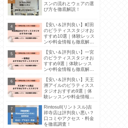
スンの流れとウェアの選
び方を徹底解説！
【安い＆評判良い】町田
のピラティススタジオお
すすめ10選｜体験レッス
ンや料金情報も徹底解
説！
【安い＆評判良い】一宮
のピラティススタジオお
すすめ9選｜体験レッス
ンや料金情報も徹底解
説！
【安い＆評判良い】天王
洲アイルのピラティスス
タジオおすすめ9選｜体
験レッスンや料金情報も
徹底解説！
Rintosull(リントスル)吉
祥寺店は評判良い悪い？
口コミやアクセス・料金
を徹底調査！