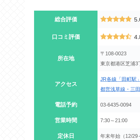
5.
総合評価
4.
口コミ評価
〒108-0023
所在地
東京都港区芝浦3丁目13
JR各線「田町駅
アクセス
都営浅草線・三
電話予約
03-6435-0094
営業時間
7:30～21:00
定休日
年末年始（12/29