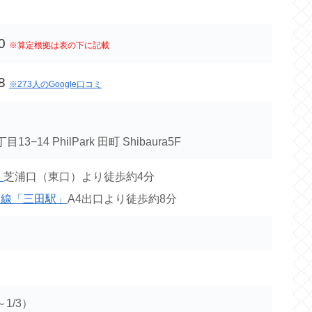
0
※算定根拠は表の下に記載
8
※273人のGoogle口コミ
−14 PhilPark 田町 Shibaura5F
」
芝浦口（東口）より徒歩約4分
田線「三田駅」
A4出口より徒歩約8分
～1/3）