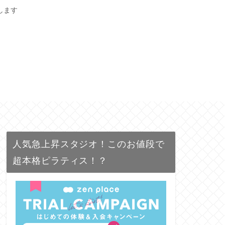
します
人気急上昇スタジオ！このお値段で
超本格ピラティス！？