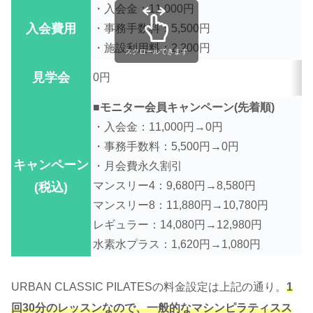
・入会金：11,000円
入会費用
・事務手数料：5,500円
・施設利用料：2,200円
スクロールできます
見学会
0円
■モニター会員キャンペーン(先着順)
・入会金：11,000円→0円
・事務手数料：5,500円→0円
キャンペーン
・月会費永久割引
マンスリー4：9,680円→8,580円
(税込)
マンスリー8：11,880円→10,780円
レギュラー：14,080円→12,980円
水素水プラス：1,620円→1,080円
URBAN CLASSIC PILATESの料金設定は上記の通り。
1
回30分のレッスンなので、一般的なマシンピラティスス