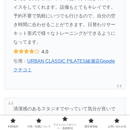
イスをしてくれます。設備もとてもキレイです。
予約不要で気軽にいつでも行けるので、自分の空
き時間に合わせることができます。日替わりサー
キット形式で様々なトレーニングができるように
なってます。
4.0
引用：
URBAN CLASSIC PILATES綾瀬店Google
クチコミ
清潔感のあるスタジオでやっていて気分が良いで
す。怪我があり首に強く負担がかけられないこと
プライバシーポリシ
を伝えると、状態に合わせてトレーニング内容を
利用規約
引用・転載について
運営者情報
お問い合わせ先
ー・免責事項