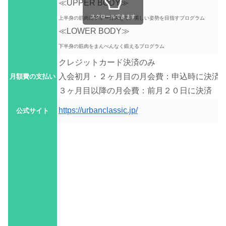
≪UPPER BODY≫
スクロールできます
上半身の筋肉にフォーカスして、美しい姿勢を目指すプログラム
≪LOWER BODY≫
下半身の筋肉をまんべんなく鍛えるプログラム
クレジットカード決済のみ
入会初月・２ヶ月目の月会費：申込時に決済
月額費の支払い
３ヶ月目以降の月会費：前月２０日に決済
https://urbanclassic.jp/
公式サイト