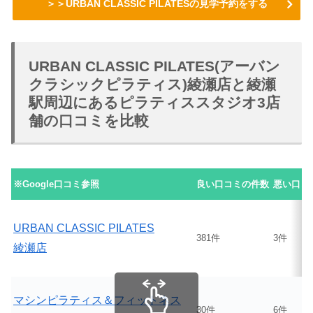
＞＞URBAN CLASSIC PILATESの見学予約をする
URBAN CLASSIC PILATES(アーバン
クラシックピラティス)綾瀬店と綾瀬
駅周辺にあるピラティススタジオ3店
舗の口コミを比較
※Google口コミ参照
良い口コミの件数
悪い口コ
URBAN CLASSIC PILATES
381件
3件
綾瀬店
マシンピラティス＆フィットネス
30件
6件