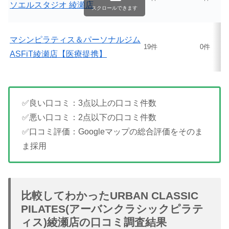
ソエルスタジオ 綾瀬店
スクロールできます
マシンピラティス＆パーソナルジム
19件
0件
ASFiT綾瀬店【医療提携】
✅良い口コミ：3点以上の口コミ件数
✅悪い口コミ：2点以下の口コミ件数
✅口コミ評価：Googleマップの総合評価をそのま
ま採用
比較してわかったURBAN CLASSIC
PILATES(アーバンクラシックピラテ
ィス)綾瀬店の口コミ調査結果