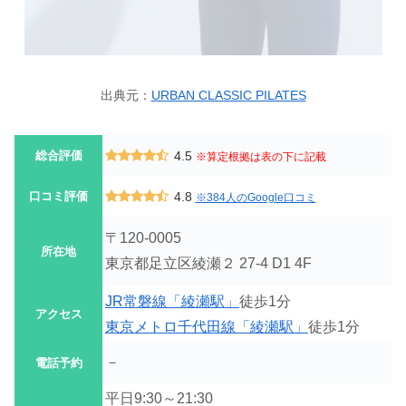
出典元：
URBAN CLASSIC PILATES
総合評価
4.5
※算定根拠は表の下に記載
口コミ評価
4.8
※384人のGoogle口コミ
〒120-0005
所在地
東京都足立区綾瀬２ 27-4 D1 4F
JR常磐線「綾瀬駅」
徒歩1分
アクセス
東京メトロ千代田線「綾瀬駅」
徒歩1分
－
電話予約
平日9:30～21:30