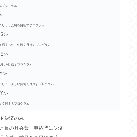
るプログラム
≫
きりとした脚を目指すプログラム
MS≫
き締まった二の腕を目指すプログラム
PE≫
びれを目指すプログラム
DY≫
スして、美しい姿勢を目指すプログラム
DY≫
なく鍛えるプログラム
ド決済のみ
月目の月会費：申込時に決済