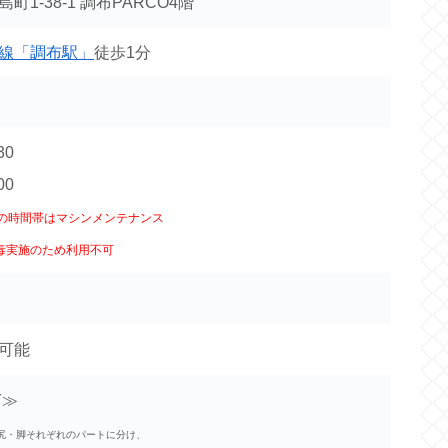
1-38-1 調布PARCO4階
線「調布駅」
徒歩1分
30
00
:00の時間帯はマシンメンテナンス
毒実施のため利用不可
可能
Y≫
尻・脚それぞれのパートに分け、