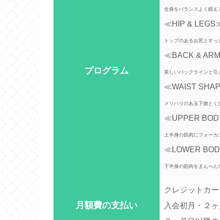
全身をバランスよく鍛え
≪HIP & LEGS
トップのあるお尻とすっ
≪BACK & AR
プログラム
美しいバックラインと引
≪WAIST SHA
メリハリのある下腹とく
≪UPPER BO
上半身の筋肉にフォーカ
≪LOWER BO
下半身の筋肉をまんべん
クレジットカー
月額費の支払い
入会初月・２ヶ