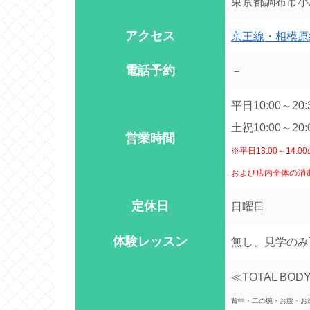
東京都調布市小島町
アクセス
京王線・相模原
電話予約
－
平日10:00～20:
土祝10:00～20:
営業時間
※平日13:00～14
および店内全体の消
定休日
日曜日
体験レッスン
無し、見学のみ
≪TOTAL BOD
背中・二の腕・お腹・お