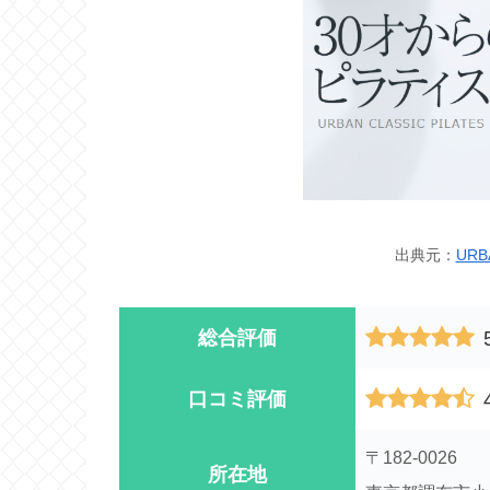
出典元：
URB
総合評価
口コミ評価
〒182-0026
所在地