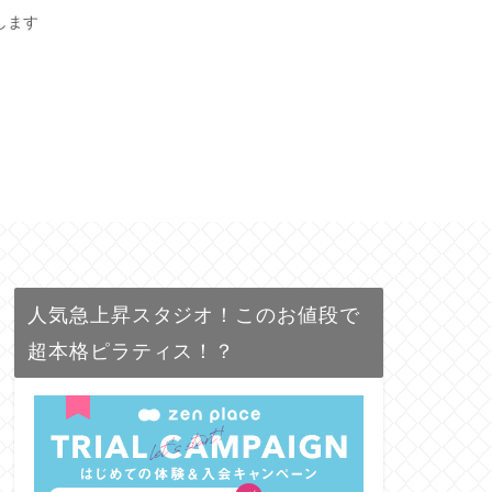
します
人気急上昇スタジオ！このお値段で
超本格ピラティス！？