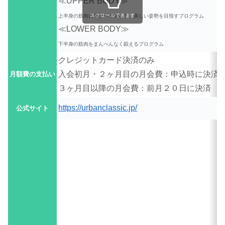
≪UPPER BODY≫
スクロールできます
上半身の筋肉にフォーカスして、美しい姿勢を目指すプログラム
≪LOWER BODY≫
下半身の筋肉をまんべんなく鍛えるプログラム
クレジットカード決済のみ
入会初月・２ヶ月目の月会費：申込時に決済
月額費の支払い
３ヶ月目以降の月会費：前月２０日に決済
https://urbanclassic.jp/
公式サイト