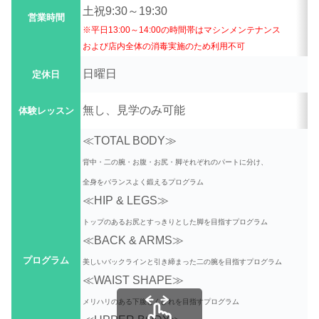
土祝9:30～19:30
営業時間
※平日13:00～14:00の時間帯はマシンメンテナンス
および店内全体の消毒実施のため利用不可
日曜日
定休日
無し、見学のみ可能
体験レッスン
≪TOTAL BODY≫
背中・二の腕・お腹・お尻・脚それぞれのパートに分け、
全身をバランスよく鍛えるプログラム
≪HIP & LEGS≫
トップのあるお尻とすっきりとした脚を目指すプログラム
≪BACK & ARMS≫
プログラム
美しいバックラインと引き締まった二の腕を目指すプログラム
≪WAIST SHAPE≫
メリハリのある下腹とくびれを目指すプログラム