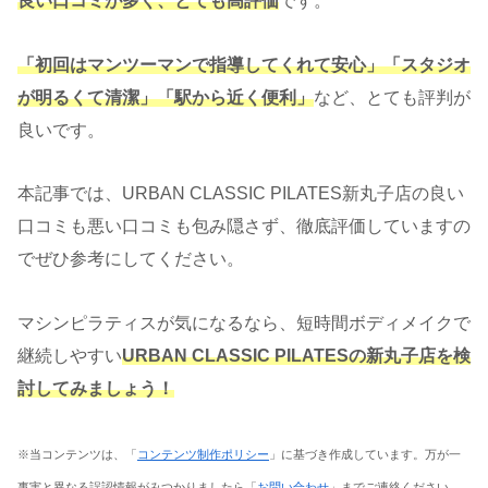
良い口コミが多く、とても高評価
です。
「初回はマンツーマンで指導してくれて安心」「スタジオ
が明るくて清潔」「駅から近く便利」
など、とても評判が
良いです。
本記事では、URBAN CLASSIC PILATES新丸子店の良い
口コミも悪い口コミも包み隠さず、徹底評価していますの
でぜひ参考にしてください。
マシンピラティスが気になるなら、短時間ボディメイクで
継続しやすい
URBAN CLASSIC PILATESの新丸子店を検
討してみましょう！
※当コンテンツは、「
コンテンツ制作ポリシー
」に基づき作成しています。万が一
事実と異なる誤認情報がみつかりましたら「
お問い合わせ
」までご連絡ください。