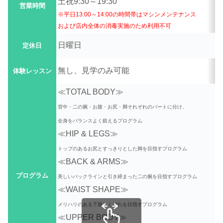
土祝9:30～19:30
営業時間
※平日13:00～14:00の時間帯はマシンメンテナンス
および店内全体の消毒実施のため利用不可
日曜日
定休日
無し、見学のみ可能
体験レッスン
≪TOTAL BODY≫
背中・二の腕・お腹・お尻・脚それぞれのパートに分け、
全身をバランスよく鍛えるプログラム
≪HIP & LEGS≫
トップのあるお尻とすっきりとした脚を目指すプログラム
≪BACK & ARMS≫
プログラム
美しいバックラインと引き締まった二の腕を目指すプログラム
≪WAIST SHAPE≫
メリハリのある下腹とくびれを目指すプログラム
≪UPPER BODY≫