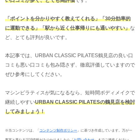
い口コミが多く、とても高評価
です。
「ポイントを分かりやすく教えてくれる」「30分効率的
に運動できる」「駅から近く仕事帰りにも通いやすい」
な
ど、とても評判が良いです。
本記事では、URBAN CLASSIC PILATES鶴見店の良い口
コミも悪い口コミも包み隠さず、徹底評価していますので
ぜひ参考にしてください。
マシンピラティスが気になるなら、短時間ボディメイクで
継続しやすい
URBAN CLASSIC PILATESの鶴見店を検討
してみましょう！
※当コンテンツは、「
コンテンツ制作ポリシー
」に基づき作成しています。万が一
事実と異なる誤認情報がみつかりましたら「
お問い合わせ
」までご連絡ください。