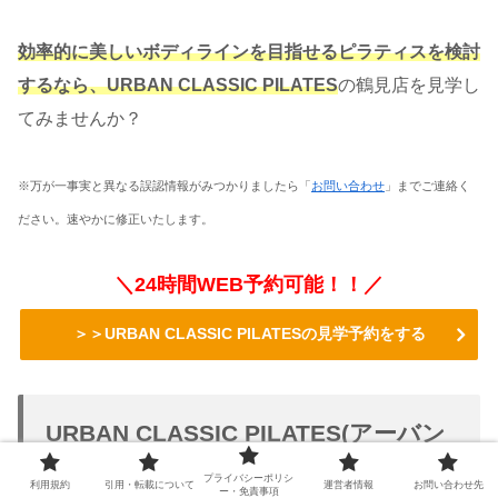
効率的に美しいボディラインを目指せるピラティスを検討
するなら、URBAN CLASSIC PILATES
の鶴見店を見学し
てみませんか？
※万が一事実と異なる誤認情報がみつかりましたら「
お問い合わせ
」までご連絡く
ださい。速やかに修正いたします。
＼24時間WEB予約可能！！／
＞＞URBAN CLASSIC PILATESの見学予約をする
URBAN CLASSIC PILATES(アーバン
クラシックピラティス)鶴見店近くの
プライバシーポリシ
駐車場情報
利用規約
引用・転載について
運営者情報
お問い合わせ先
ー・免責事項