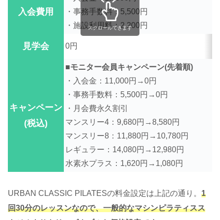
入会費用
・事務手数料：5,500円
・施設利用料：2,200円
スクロールできます
見学会
0円
■モニター会員キャンペーン(先着順)
・入会金：11,000円→0円
・事務手数料：5,500円→0円
キャンペーン
・月会費永久割引
マンスリー4：9,680円→8,580円
(税込)
マンスリー8：11,880円→10,780円
レギュラー：14,080円→12,980円
水素水プラス：1,620円→1,080円
URBAN CLASSIC PILATESの料金設定は上記の通り。
1
回30分のレッスンなので、一般的なマシンピラティスス