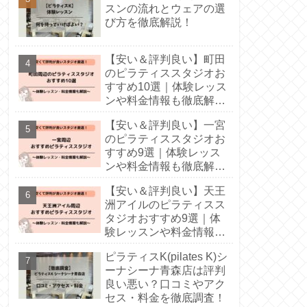
スンの流れとウェアの選
び方を徹底解説！
【安い＆評判良い】町田
のピラティススタジオお
すすめ10選｜体験レッス
ンや料金情報も徹底解
説！
【安い＆評判良い】一宮
のピラティススタジオお
すすめ9選｜体験レッス
ンや料金情報も徹底解
説！
【安い＆評判良い】天王
洲アイルのピラティスス
タジオおすすめ9選｜体
験レッスンや料金情報も
徹底解説！
ピラティスK(pilates K)シ
ーナシーナ青森店は評判
良い悪い？口コミやアク
セス・料金を徹底調査！