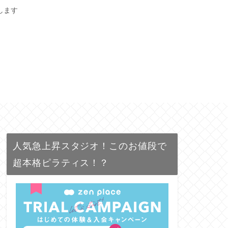
します
人気急上昇スタジオ！このお値段で
超本格ピラティス！？