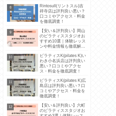
Rintosull(リントスル)吉
祥寺店は評判良い悪い？
口コミやアクセス・料金
を徹底調査！
【安い＆評判良い】岡山
のピラティススタジオお
すすめ10選｜体験レッス
ンや料金情報も徹底解
説！
ピラティスK(pilates K)い
わき小名浜店は評判良い
悪い？口コミやアクセ
ス・料金を徹底調査！
ピラティスK(pilates K)広
島店は評判良い悪い？口
コミやアクセス・料金を
徹底調査！
【安い＆評判良い】六町
のピラティススタジオお
すすめ3選｜体験レッス