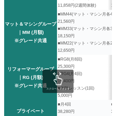
11,858円(2週間体験)
1
■MM44(マット・マシン月各4回
21,560円
マット＆マシングループ
■MM33(マット・マシン月各3回
｜MM (月額)
18,150円
※グレード共通
■MM22(マット・マシン月各2回
12,650円
■RG8(月8回)
25,300円
リフォーマーグループ
■RG4(月4回)
｜RG (月額)
15,400円
※グレード共通
■体験レッスン(1回)
スクロールできます
5,000円
■月4回
■
プライベート
38,280円
33