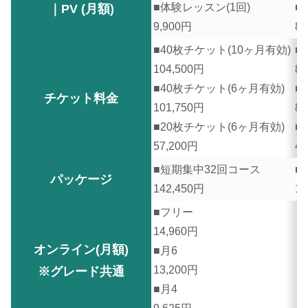
■体験レッスン(1回)
■
｜PV (月額)
9,900円
8,
■40枚チケット(10ヶ月有効)
■
104,500
円
88
■40枚チケット(6ヶ月有効)
■
チケット料金
101,750
円
85
■20枚チケット(6ヶ月有効)
■
57,200
円
47
■短期集中32回コース
■
パッケージ
142,450
円
12
■フリー
14,960
円
オンライン(月額)
■月6
13,200
円
※グレード共通
■月4