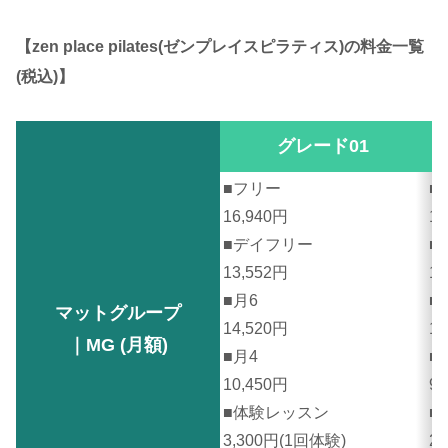
【zen place pilates(ゼンプレイスピラティス)の料金一覧
(税込)】
グレード01
■フリー
■
16,940円
14
■デイフリー
■
13,552円
11
■月6
■
マットグループ
14,520円
13
｜MG (月額)
■月4
■
10,450円
9,
■体験レッスン
■
3,300円(1回体験)
2