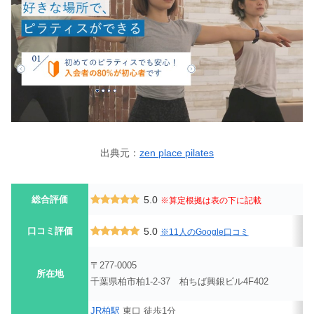
出典元：
zen place pilates
総合評価
5.0
※算定根拠は表の下に記載
口コミ評価
5.0
※11人のGoogle口コミ
〒277-0005
所在地
千葉県柏市柏1-2-37 柏ちば興銀ビル4F402
JR柏駅
東口 徒歩1分