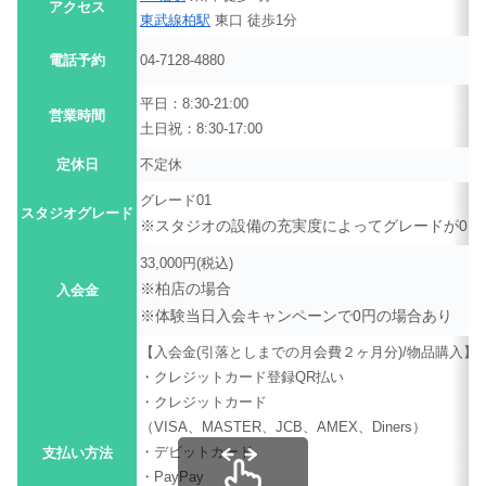
アクセス
東武線柏駅
東口 徒歩1分
電話予約
04-7128-4880
平日：8:30-21:00
営業時間
土日祝：8:30-17:00
定休日
不定休
グレード01
スタジオグレード
※スタジオの設備の充実度によってグレードが01
33,000円(税込)
※柏店の場合
入会金
※体験当日入会キャンペーンで0円の場合あり
【入会金(引落としまでの月会費２ヶ月分)/物品購入】
・クレジットカード登録QR払い
・クレジットカード
（VISA、MASTER、JCB、AMEX、Diners）
・デビットカード
支払い方法
・PayPay