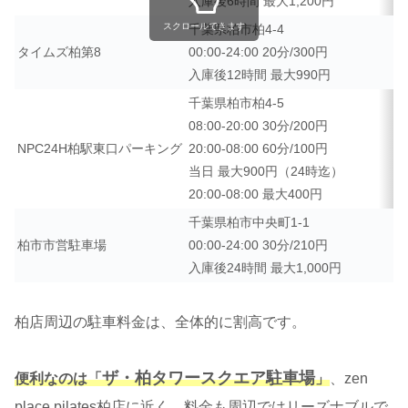
入庫後6時間 最大1,200円
スクロールできます
千葉県柏市柏4-4
タイムズ柏第8
00:00-24:00 20分/300円
入庫後12時間 最大990円
千葉県柏市柏4-5
08:00-20:00 30分/200円
NPC24H柏駅東口パーキング
20:00-08:00 60分/100円
当日 最大900円（24時迄）
20:00-08:00 最大400円
千葉県柏市中央町1-1
柏市市営駐車場
00:00-24:00 30分/210円
入庫後24時間 最大1,000円
柏店周辺の駐車料金は、全体的に割高です。
ザ・柏タワースクエア駐車場
便利なのは「
」
、zen
place pilates柏店に近く、料金も周辺ではリーズナブルで