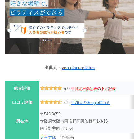
出典元：
zen place pilates
総合評価
5.0
※算定根拠は表の下に記載
口コミ評価
4.8
※76人のGoogle口コミ
〒545-0052
所在地
大阪府大阪市阿倍野区阿倍野筋1-3-15
阿倍野共同ビル 6F
天王寺駅
徒歩5分