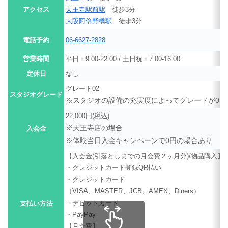
アクセス
天王寺駅前駅
徒歩3分
大阪阿倍野橋駅
徒歩3分
電話予約
06-6627-2828
営業時間
平日：9:00-22:00 / 土日祝：7:00-16:00
定休日
なし
グレード02
スタジオグレード
※スタジオの設備の充実度によってグレードが01
22,000円(税込)
※天王寺店の場合
入会金
※体験当日入会キャンペーンで0円の場合あり
【入会金(引落としまでの月会費２ヶ月分)/物品購入】
・クレジットカード登録QR払い
・クレジットカード
（VISA、MASTER、JCB、AMEX、Diners）
・デビットカード
支払い方法
・PayPay
【月会費】