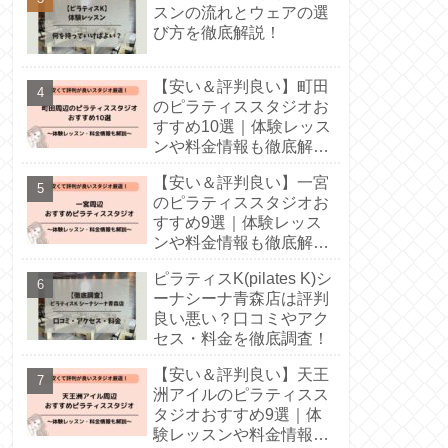
スンの流れとウェアの選
び方を徹底解説！
【安い＆評判良い】町田
のピラティススタジオお
すすめ10選｜体験レッス
ンや料金情報も徹底解
説！
【安い＆評判良い】一宮
のピラティススタジオお
すすめ9選｜体験レッス
ンや料金情報も徹底解
説！
ピラティスK(pilates K)シ
ーナシーナ青森店は評判
良い悪い？口コミやアク
セス・料金を徹底調査！
【安い＆評判良い】天王
洲アイルのピラティスス
タジオおすすめ9選｜体
験レッスンや料金情報も