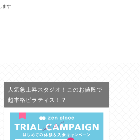
します
人気急上昇スタジオ！このお値段で
超本格ピラティス！？