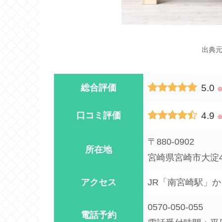
出典
5.0
総合評価
4.9
口コミ評価
※
〒880-0902
所在地
宮崎県宮崎市大淀4-
アクセス
JR「南宮崎駅」か
0570-050-055
電話予約