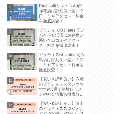
徹底解説！
Rintosull(リントスル)吉
祥寺店は評判良い悪い？
口コミやアクセス・料金
を徹底調査！
ピラティスK(pilates K)い
わき小名浜店は評判良い
悪い？口コミやアクセ
ス・料金を徹底調査！
ピラティスK(pilates K)広
島店は評判良い悪い？口
コミやアクセス・料金を
徹底調査！
【安い＆評判良い】六町
のピラティススタジオお
すすめ3選｜体験レッス
ンや料金情報も徹底解
説！
【安い＆評判良い】岡山
のピラティススタジオお
すすめ10選｜体験レッス