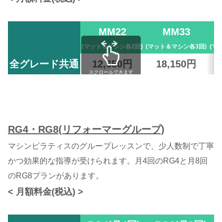
MM22
MM33
(マット＆マシン各2回)
(マット＆マシン各3回)
(マ
全グレード共通
12,650円
18,150円
スクロールできます
RG4・RG8(リフォーマーグループ)
マシンピラティスのグループレッスンで、少人数制で丁寧
かつ効果的な指導が受けられます。月4回のRG4と月8回
のRG8プランがあります。
< 月額料金(税込) >