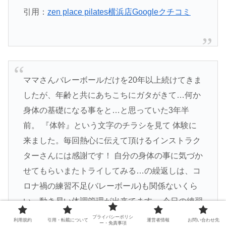
引用：
zen place pilates横浜店Googleクチコミ
ママさんバレーボールだけを20年以上続けてきま
したが、年齢と共にあちこちにガタがきて…何か
身体の基礎になる事をと…と思っていた3年半
前。 『体幹』という文字のチラシを見て 体験に
来ました。毎回熱心に伝えて頂けるインストラク
ターさんには感謝です！ 自分の身体の事に気づか
せてもらいまたトライしてみる…の繰返しは、コ
ロナ禍の練習不足(バレーボール)も関係ないくら
い、動き易い体調管理が出来てます。 今日の練習
でもミートがイイ!と褒めて貰いました。(きっ
プライバシーポリシ
利用規約
引用・転載について
運営者情報
お問い合わせ先
ー・免責事項